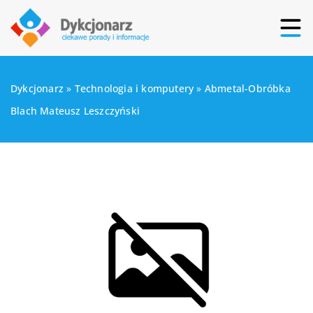
Dykcjonarz
»
Technologia i komputery
»
Abmetal-Obróbka
Blach Mateusz Leszczyński