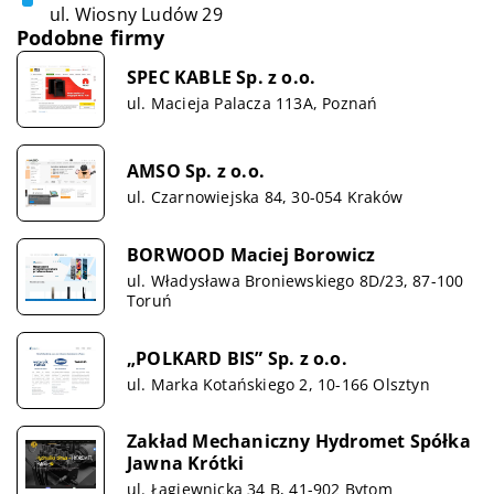
ul. Wiosny Ludów 29
Podobne firmy
SPEC KABLE Sp. z o.o.
ul. Macieja Palacza 113A, Poznań
AMSO Sp. z o.o.
ul. Czarnowiejska 84, 30-054 Kraków
BORWOOD Maciej Borowicz
ul. Władysława Broniewskiego 8D/23, 87-100
Toruń
„POLKARD BIS” Sp. z o.o.
ul. Marka Kotańskiego 2, 10-166 Olsztyn
Zakład Mechaniczny Hydromet Spółka
Jawna Krótki
ul. Łagiewnicka 34 B, 41-902 Bytom