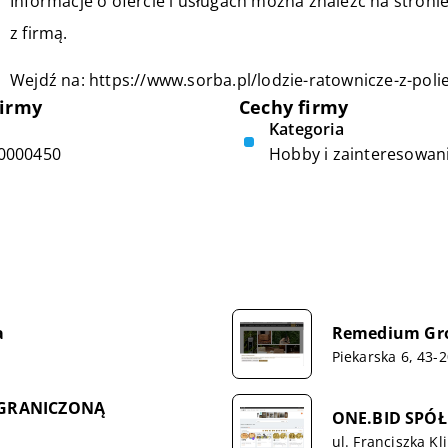
Informacje o ofercie i usługach można znaleźć na stronie
z firmą.
Wejdź na:
https://www.sorba.pl/lodzie-ratownicze-z-poli
firmy
Cechy firmy
Kategoria
0000450
Hobby i zainteresowan
a
Remedium Gro
Piekarska 6, 43-
OGRANICZONĄ
ONE.BID SPÓ
ul. Franciszka K