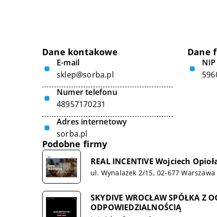
Dane kontakowe
Dane 
E-mail
NIP
sklep@sorba.pl
596
Numer telefonu
48957170231
Adres internetowy
sorba.pl
Podobne firmy
REAL INCENTIVE Wojciech Opioł
ul. Wynalazek 2/15, 02-677 Warszawa
SKYDIVE WROCŁAW SPÓŁKA Z 
ODPOWIEDZIALNOŚCIĄ