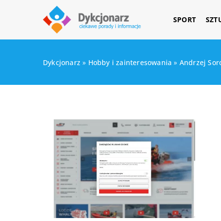
SPORT
SZT
Dykcjonarz
»
Hobby i zainteresowania
»
Andrzej Sor