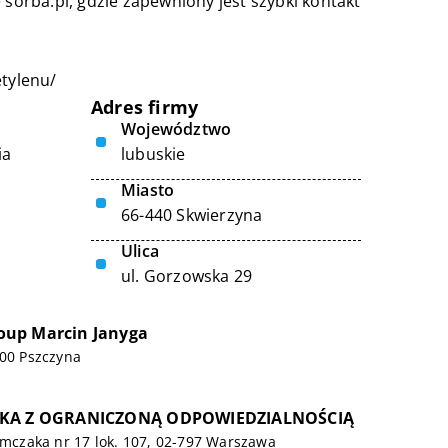
 sorba.pl, gdzie zapewniony jest szybki kontakt
etylenu/
Adres firmy
Województwo
ia
lubuskie
Miasto
66-440 Skwierzyna
Ulica
ul. Gorzowska 29
up Marcin Janyga
200 Pszczyna
ŁKA Z OGRANICZONĄ ODPOWIEDZIALNOŚCIĄ
limczaka nr 17 lok. 107, 02-797 Warszawa