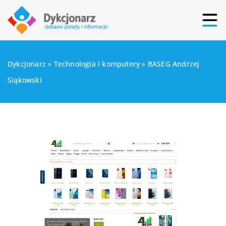
Dykcjonarz
»
Technologia i komputery
»
BASEG Andrzej
Siąkowski