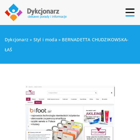
Dykcjonarz
»
Styl i moda
»
BERNADETTA CHUDZIKOWSKA-
ŁAŚ