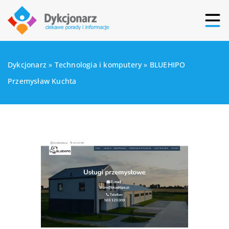
Dykcjonarz
»
Technologia i komputery
»
BLUEHIPO
Przemysław Kuchta