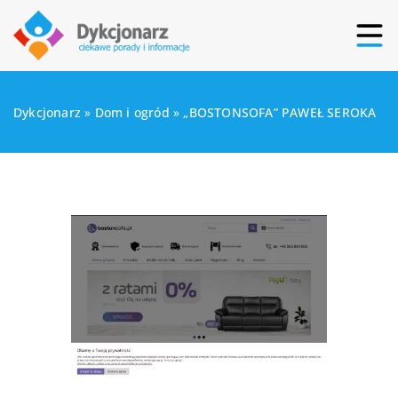
Dykcjonarz
»
Dom i ogród
»
„BOSTONSOFA” PAWEŁ SEROKA