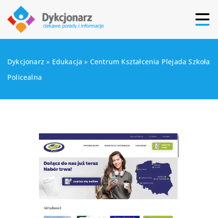
Dykcjonarz
»
Edukacja
»
Centrum Kształcenia Plejada Szkoła
Policealna