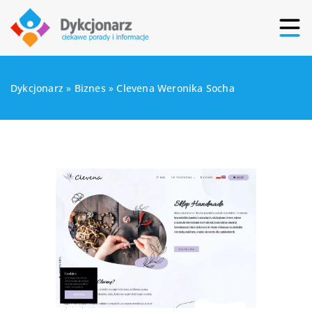
Dykcjonarz
»
Biznes
»
Clevena Weronika Socha