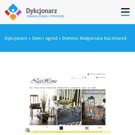
Dykcjonarz
»
Dom i ogród
»
Domino Małgorzata Kaczmarek