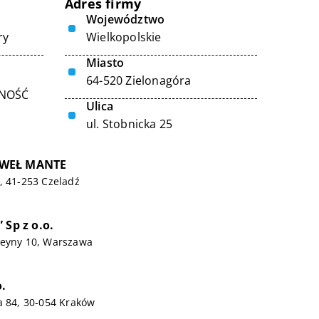
Adres firmy
Województwo
ry
Wielkopolskie
Miasto
64-520 Zielonagóra
LNOŚĆ
Ulica
ul. Stobnicka 25
WEŁ MANTE
, 41-253 Czeladź
 Sp z o.o.
Deyny 10, Warszawa
o.
a 84, 30-054 Kraków