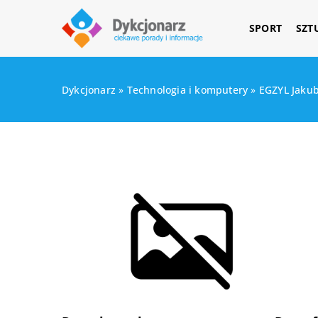
SPORT
SZT
Dykcjonarz
»
Technologia i komputery
»
EGZYL Jakub