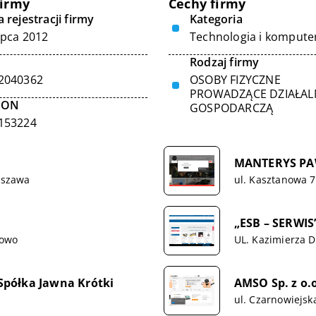
firmy
Cechy firmy
 rejestracji firmy
Kategoria
ipca 2012
Technologia i kompute
Rodzaj firmy
2040362
OSOBY FIZYCZNE
PROWADZĄCE DZIAŁA
GON
GOSPODARCZĄ
153224
MANTERYS PA
arszawa
ul. Kasztanowa 7
„ESB – SERWIS”
rowo
UL. Kazimierza 
półka Jawna Krótki
AMSO Sp. z o.
ul. Czarnowiejsk