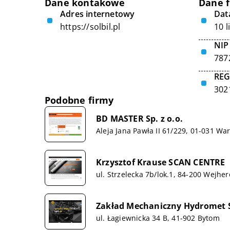
Dane kontakowe
Dane 
Adres internetowy
Data
https://solbil.pl
10 l
NIP
787
RE
302
Podobne firmy
BD MASTER Sp. z o.o.
Aleja Jana Pawła II 61/229, 01-031 W
Krzysztof Krause SCAN CENTRE
ul. Strzelecka 7b/lok.1, 84-200 Wejhe
Zakład Mechaniczny Hydromet S
ul. Łagiewnicka 34 B, 41-902 Bytom