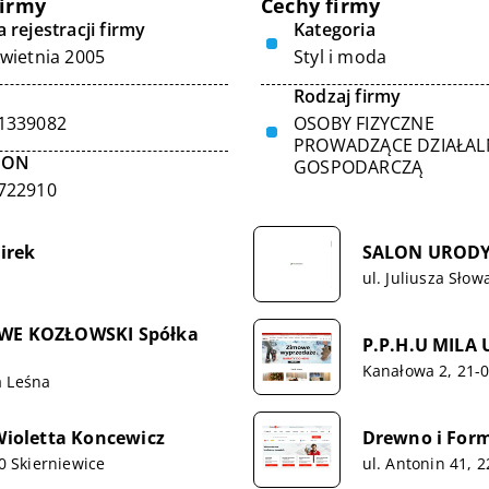
firmy
Cechy firmy
 rejestracji firmy
Kategoria
kwietnia 2005
Styl i moda
Rodzaj firmy
1339082
OSOBY FIZYCZNE
PROWADZĄCE DZIAŁA
GON
GOSPODARCZĄ
722910
irek
SALON URODY 
ul. Juliusza Sło
WE KOZŁOWSKI Spółka
P.P.H.U MILA
Kanałowa 2, 21-
a Leśna
 Wioletta Koncewicz
Drewno i For
00 Skierniewice
ul. Antonin 41, 