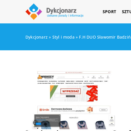
SPORT
SZT
Dykcjonarz
»
Styl i moda
»
F.H DUO Sławomir Badziń