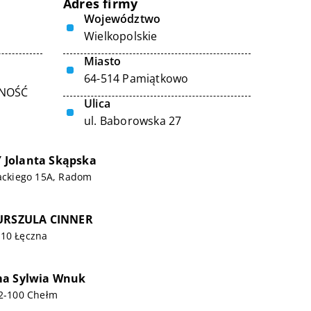
Adres firmy
Województwo
Wielkopolskie
Miasto
64-514 Pamiątkowo
LNOŚĆ
Ulica
ul. Baborowska 27
Jolanta Skąpska
wackiego 15A, Radom
 URSZULA CINNER
010 Łęczna
ma Sylwia Wnuk
22-100 Chełm