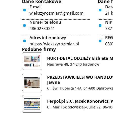
Dane kontakowe
Dane 
E-mail
Data
wiekszyrozmiar@gmail.com
21 
Numer telefonu
NIP
48602780341
787
Adres internetowy
RE
https://wiekszyrozmiar.pl
630
Podobne firmy
HURT-DETAL ODZIEŻY Elżbieta M
Naprawa 48, 34-240 Jordanów
PRZEDSTAWICIELSTWO HANDLO
Jawna
ul. Św. Huberta 14A, 64-600 Dąbrówk
Ferpol.pl S.C. Jacek Koncewicz,
ul. Marii Skłodowskiej-Curie 72, 96-1