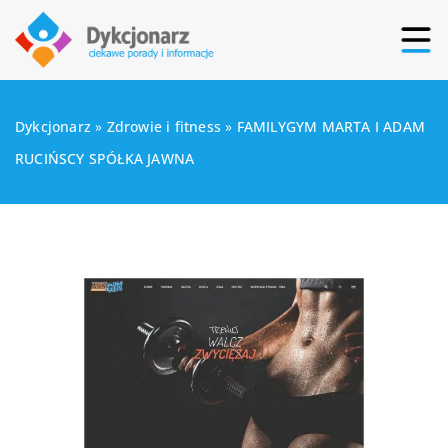
Dykcjonarz
»
Zdrowie i fitness
»
FAMILYGYM MARTA I ADAM
RUCIŃSCY SPÓŁKA JAWNA