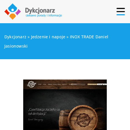
Dykcjonarz
»
Jedzenie i napoje
»
INOX TRADE Daniel
Jasionowski