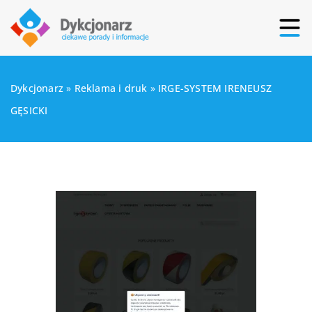
Dykcjonarz
»
Reklama i druk
»
IRGE-SYSTEM IRENEUSZ
GĘSICKI