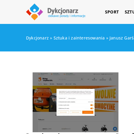
SPORT
SZT
Dykcjonarz
»
Sztuka i zainteresowania
»
Janusz Gar