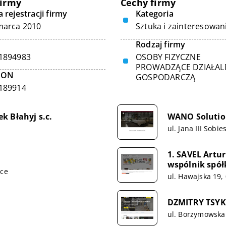
firmy
Cechy firmy
 rejestracji firmy
Kategoria
marca 2010
Sztuka i zainteresowan
Rodzaj firmy
1894983
OSOBY FIZYCZNE
PROWADZĄCE DZIAŁA
GON
GOSPODARCZĄ
189914
k Błahyj s.c.
WANO Solutio
ul. Jana III Sobi
1. SAVEL Artu
wspólnik spół
ice
ul. Hawajska 19
DZMITRY TSYK
ul. Borzymowska