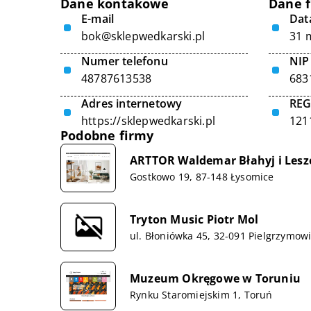
Dane kontakowe
Dane 
E-mail
Data
bok@sklepwedkarski.pl
31 
Numer telefonu
NIP
48787613538
683
Adres internetowy
RE
https://sklepwedkarski.pl
121
Podobne firmy
ARTTOR Waldemar Błahyj i Lesze
Gostkowo 19, 87-148 Łysomice
Tryton Music Piotr Mol
ul. Błoniówka 45, 32-091 Pielgrzymow
Muzeum Okręgowe w Toruniu
Rynku Staromiejskim 1, Toruń