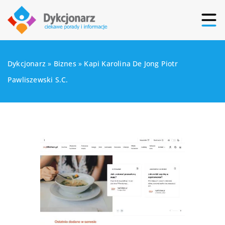
Dykcjonarz
»
Biznes
»
Kapi Karolina De Jong Piotr
Pawliszewski S.C.