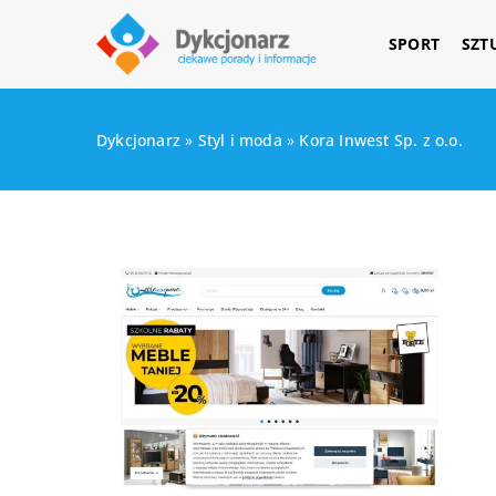
SPORT
SZT
Dykcjonarz
»
Styl i moda
»
Kora Inwest Sp. z o.o.