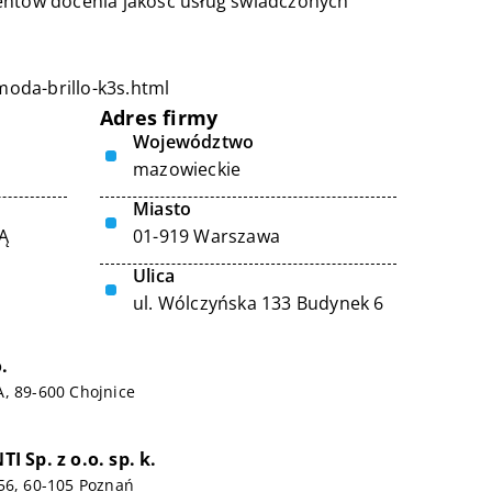
ientów docenia jakość usług świadczonych
oda-brillo-k3s.html
Adres firmy
Województwo
mazowieckie
Miasto
Ą
01-919 Warszawa
Ulica
ul. Wólczyńska 133 Budynek 6
.
, 89-600 Chojnice
 Sp. z o.o. sp. k.
56, 60-105 Poznań