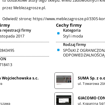
to dodatkowe atuty tego sklepu. Wielu zadowolonych kl
przez Meblezagrosze.pl.
Odwiedź stronę:
https://www.meblezagrosze.pl/3305-kom
firmy
Cechy firmy
 rejestracji firmy
Kategoria
listopada 2017
Styl i moda
Rodzaj firmy
2843495
SPÓŁKI Z OGRANICZON
ODPOWIEDZIALNOŚCIĄ
GON
718413
 Wojciechowska s.c.
SUMA Sp. z o.o
wa
ul. Towarowa 20A
GIACOMO CONTI
arszawa
ul. Kopanina 54/