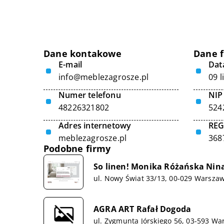
Dane kontakowe
Dane 
E-mail
Data
info@meblezagrosze.pl
09 
Numer telefonu
NIP
48226321802
524
Adres internetowy
RE
meblezagrosze.pl
368
Podobne firmy
So linen! Monika Różańska Nina
ul. Nowy Świat 33/13, 00-029 Warsza
AGRA ART Rafał Dogoda
ul. Zygmunta Jórskiego 56, 03-593 W