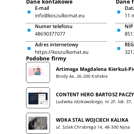
Dane kontakowe
Dane 
E-mail
Data
info@koszulkomat.eu
11 
Numer telefonu
NIP
48690377077
851
Adres internetowy
RE
https://koszulkomat.eu
321
Podobne firmy
Artimega Magdalena Kierkuś-P
Brody 4a, 26-200 Końskie
CONTENT HERO BARTOSZ PACZY
Ludwika Idzikowskiego, nr 2F, lok. 37
WOKA STAL WOJCIECH KALIKA
ul. Szlak Chrobrego 14, 48-300 Nysa