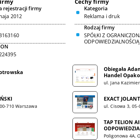
firmy
Cechy firmy
 rejestracji firmy
Kategoria
maja 2012
Reklama i druk
Rodzaj firmy
3163160
SPÓŁKI Z OGRANICZON
ODPOWIEDZIALNOŚCIĄ
GON
224395
Obiegała Ada
iotrowska
Handel Opako
ul. Jana Kazimie
ŃSKI
EXACT JOLANT
, 00-710 Warszawa
ul. Cisowa 3, 05-
TAP TELION A
ODPOWIEDZIA
Poligonowa 4A, 