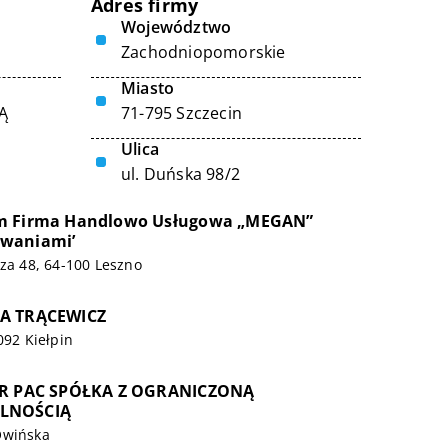
Adres firmy
Województwo
Zachodniopomorskie
Miasto
Ą
71-795 Szczecin
Ulica
ul. Duńska 98/2
m Firma Handlowo Usługowa „MEGAN”
waniami’
rza 48, 64-100 Leszno
A TRĄCEWICZ
092 Kiełpin
IR PAC SPÓŁKA Z OGRANICZONĄ
LNOŚCIĄ
Owińska