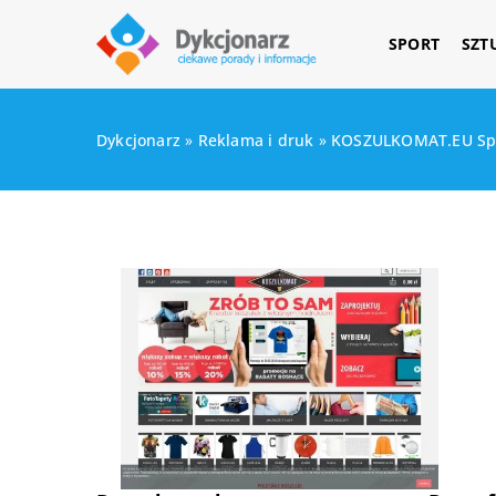
SPORT
SZT
Dykcjonarz
»
Reklama i druk
»
KOSZULKOMAT.EU Sp. 