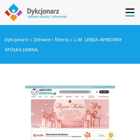
Dykcjonarz
»
Zdrowie i fitness
»
L-W. LEBDA-WYBORNY
SPÓŁKA JAWNA,