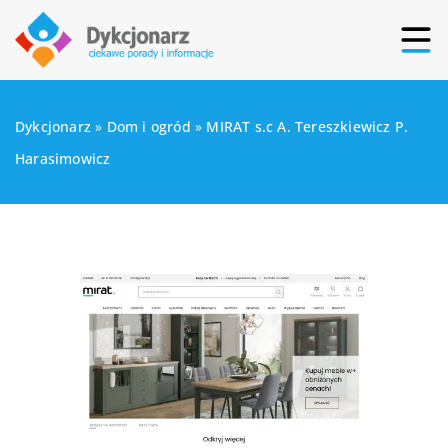
Dykcjonarz
»
Dom i ogród
»
MIRAT s.c A. Tereszkiewicz P.
Harasimowicz