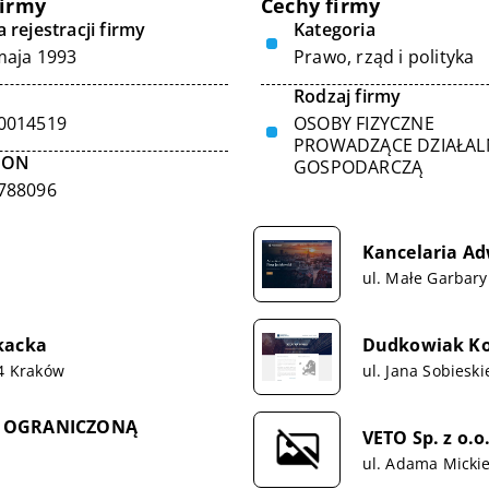
firmy
Cechy firmy
 rejestracji firmy
Kategoria
maja 1993
Prawo, rząd i polityka
Rodzaj firmy
0014519
OSOBY FIZYCZNE
PROWADZĄCE DZIAŁA
GON
GOSPODARCZĄ
788096
Kancelaria Ad
ul. Małe Garbary
kacka
Dudkowiak Kop
74 Kraków
ul. Jana Sobiesk
 Z OGRANICZONĄ
VETO Sp. z o.
ul. Adama Mickie