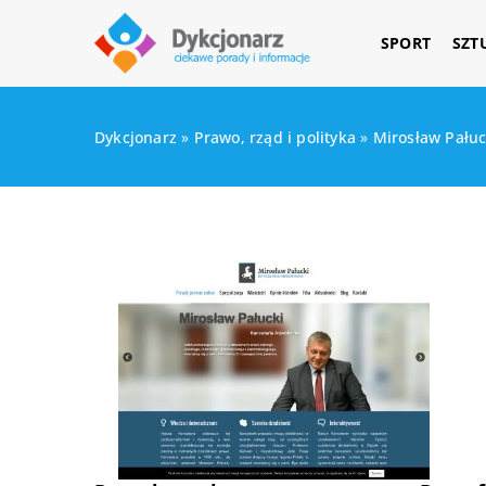
SPORT
SZT
Dykcjonarz
»
Prawo, rząd i polityka
»
Mirosław Pału