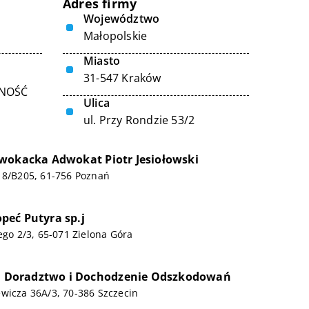
Adres firmy
Województwo
Małopolskie
Miasto
31-547 Kraków
LNOŚĆ
Ulica
ul. Przy Rondzie 53/2
wokacka Adwokat Piotr Jesiołowski
 8/B205, 61-756 Poznań
eć Putyra sp.j
iego 2/3, 65-071 Zielona Góra
o. Doradztwo i Dochodzenie Odszkodowań
wicza 36A/3, 70-386 Szczecin