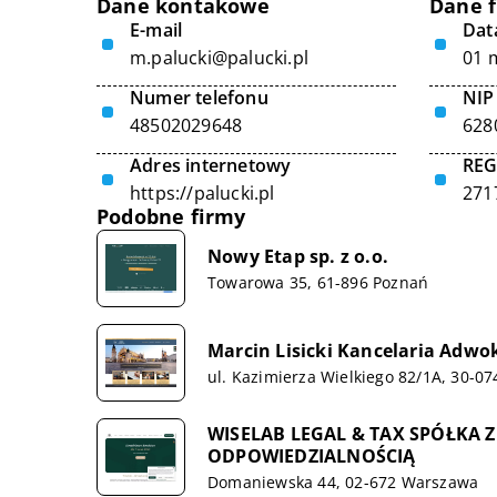
Dane kontakowe
Dane 
E-mail
Data
m.palucki@palucki.pl
01 
Numer telefonu
NIP
48502029648
628
Adres internetowy
RE
https://palucki.pl
271
Podobne firmy
Nowy Etap sp. z o.o.
Towarowa 35, 61-896 Poznań
Marcin Lisicki Kancelaria Adwo
ul. Kazimierza Wielkiego 82/1A, 30-0
WISELAB LEGAL & TAX SPÓŁKA
ODPOWIEDZIALNOŚCIĄ
Domaniewska 44, 02-672 Warszawa