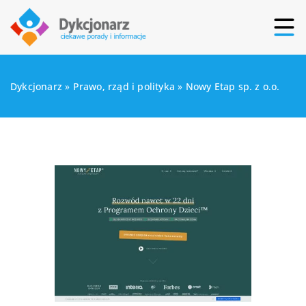
Dykcjonarz
»
Prawo, rząd i polityka
»
Nowy Etap sp. z o.o.