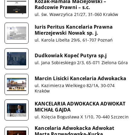
Kozak-Hamala Maciejowski –
Radcowie Prawni – s.c.
ul. św. Wawrzyńca 21/27, 31-060 Kraków
Iuris Peritus Kancelaria Prawna
Mierzejewski Nowak sp. j.
ul. Karola Libelta 29/6, 61-707 Poznań
Dudkowiak Kopeć Putyra sp.j
ul. Jana Sobieskiego 2/3, 65-071 Zielona Góra
Marcin Lisicki Kancelaria Adwokacka
ul. Kazimierza Wielkiego 82/1A, 30-074
Kraków
KANCELARIA ADWOKACKA ADWOKAT
MICHAŁ GAJDA
ul. Księcia Bogusława X 1/10, 70-440 Szczecin
Kancelaria Adwokacka Adwokat
Marta Rozwadowska-Kucka