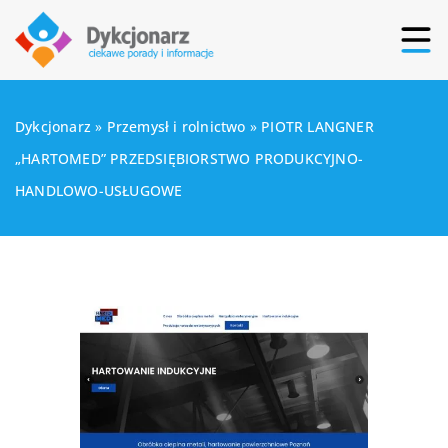
Dykcjonarz
»
Przemysł i rolnictwo
»
PIOTR LANGNER
„HARTOMED” PRZEDSIĘBIORSTWO PRODUKCYJNO-
HANDLOWO-USŁUGOWE