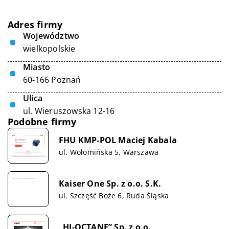
Adres firmy
Województwo
wielkopolskie
Miasto
60-166 Poznań
Ulica
ul. Wieruszowska 12-16
Podobne firmy
FHU KMP-POL Maciej Kabala
ul. Wołomińska 5, Warszawa
Kaiser One Sp. z o.o. S.K.
ul. Szczęść Boże 6, Ruda Śląska
„HI-OCTANE” Sp. z o.o.