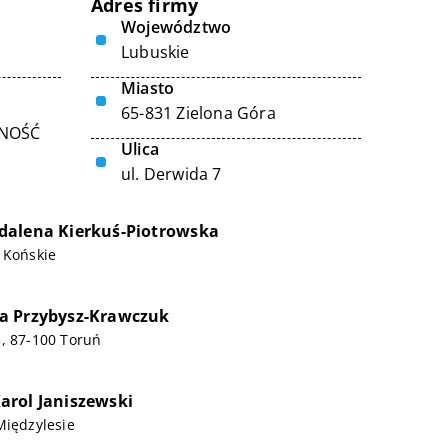
Adres firmy
Województwo
Lubuskie
Miasto
65-831 Zielona Góra
LNOŚĆ
Ulica
ul. Derwida 7
dalena Kierkuś-Piotrowska
 Końskie
a Przybysz-Krawczuk
, 87-100 Toruń
rol Janiszewski
Międzylesie