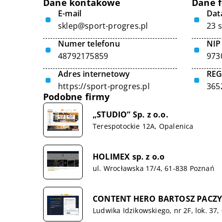
Dane kontakowe
Dane 
E-mail
Data
sklep@sport-progres.pl
23 
Numer telefonu
NIP
48792175859
973
Adres internetowy
RE
https://sport-progres.pl
365
Podobne firmy
„STUDIO” Sp. z o.o.
Terespotockie 12A, Opalenica
HOLIMEX sp. z o.o
ul. Wrocławska 17/4, 61-838 Poznań
CONTENT HERO BARTOSZ PACZY
Ludwika Idzikowskiego, nr 2F, lok. 37