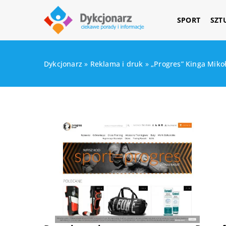
SPORT
SZT
Dykcjonarz
»
Reklama i druk
»
„Progres” Kinga Miko