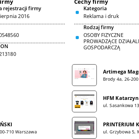
firmy
Cechy firmy
 rejestracji firmy
Kategoria
sierpnia 2016
Reklama i druk
Rodzaj firmy
0548560
OSOBY FIZYCZNE
PROWADZĄCE DZIAŁA
GON
GOSPODARCZĄ
213180
Artimega Mag
Brody 4a, 26-200
HFM Katarzyn
ul. Sasankowa 13
ŃSKI
PRINTERIUM Ka
, 00-710 Warszawa
ul. Grzybowa 5, 