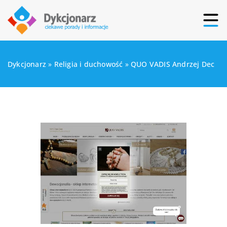
Dykcjonarz
»
Religia i duchowość
»
QUO VADIS Andrzej Dec