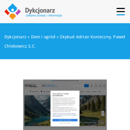
Dykcjonarz
»
Dom i ogród
»
Skybud Adrian Konieczny, Paweł
Chlebowicz S.C.