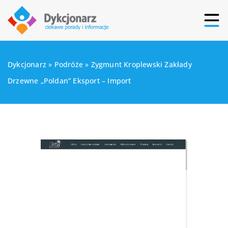
Dykcjonarz
»
Podróże
»
Zygmunt Kroplewski Zakłady
Drzewne „Poldan” Eksport – Import