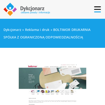
Dykcjonarz
»
Reklama i druk
»
BOLTIMOR DRUKARNIA
SPÓŁKA Z OGRANICZONĄ ODPOWIEDZIALNOŚCIĄ