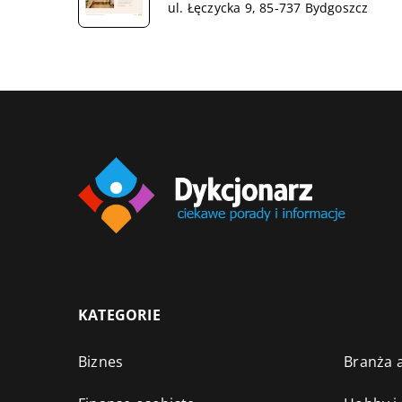
ul. Łęczycka 9, 85-737 Bydgoszcz
KATEGORIE
Biznes
Branża a