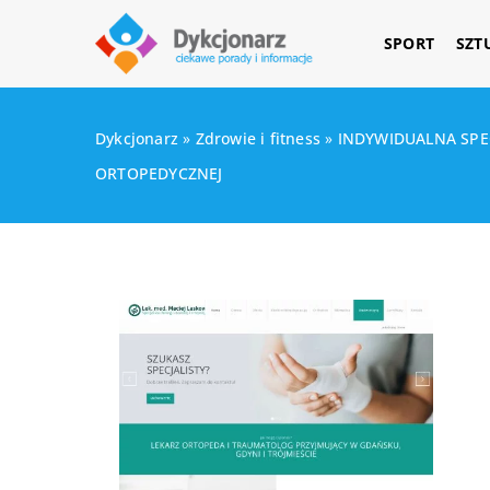
SPORT
SZT
Dykcjonarz
»
Zdrowie i fitness
»
INDYWIDUALNA SPEC
ORTOPEDYCZNEJ