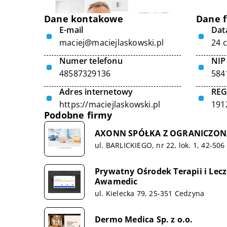
Dane kontakowe
Dane 
E-mail
Data
maciej@maciejlaskowski.pl
24 
Numer telefonu
NIP
48587329136
584
Adres internetowy
RE
https://maciejlaskowski.pl
191
Podobne firmy
AXONN SPÓŁKA Z OGRANICZON
ul. BARLICKIEGO, nr 22, lok. 1, 42-506
Prywatny Ośrodek Terapii i Lec
Awamedic
ul. Kielecka 79, 25-351 Cedzyna
Dermo Medica Sp. z o.o.