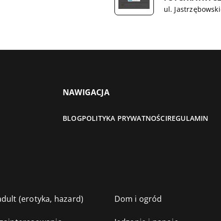
ul. Jastrzębows
NAWIGACJA
BLOG
POLITYKA PRYWATNOŚCI
REGULAMIN
dult (erotyka, hazard)
Dom i ogród