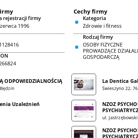
firmy
Cechy firmy
 rejestracji firmy
Kategoria
czerwca 1996
Zdrowie i fitness
Rodzaj firmy
1128416
OSOBY FIZYCZNE
PROWADZĄCE DZIAŁA
GON
GOSPODARCZĄ
266824
Ą ODPOWIEDZIALNOŚCIĄ
La Dentica Ga
 Będzin
Świeszyno 22, 7
zenia Uzależnień
NZOZ PSYCHO
PSYCHIATRYCZ
ul. Jastrzębows
NZOZ PSYCHO
PSYCHIATRYCZ