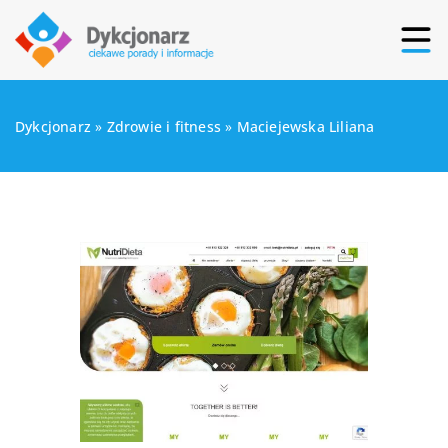
Dykcjonarz
»
Zdrowie i fitness
»
Maciejewska Liliana