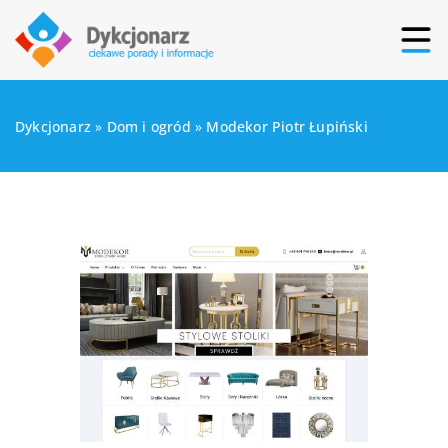
Dykcjonarz
»
Dom i ogród
»
Modekor Piotr Łupiński