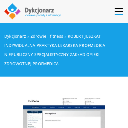
Dykcjonarz
»
Zdrowie i fitness
»
ROBERT JUSZKAT
INDYWIDUALNA PRAKTYKA LEKARSKA PROFMEDICA
NIEPUBLICZNY SPECJALISTYCZNY ZAKŁAD OPIEKI
ZDROWOTNEJ PROFMEDICA