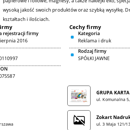
papierowe i foliowe, magnesy, a także naklejki eko, spec
wysoką jakość swoich produktów oraz szybką wysyłkę. D
kształtach i ilościach.
firmy
Cechy firmy
 rejestracji firmy
Kategoria
sierpnia 2016
Reklama i druk
Rodzaj firmy
0110997
SPÓŁKI JAWNE
GON
075587
GRUPA KARTA T
ul. Komunalna 5
Zokart Nadru
arszawa
ul. 3 Maja 121/1