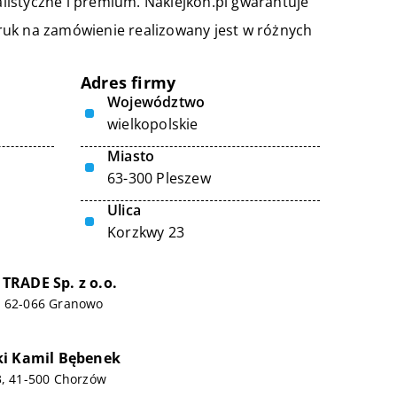
jalistyczne i premium. Naklejkon.pl gwarantuje
ruk na zamówienie realizowany jest w różnych
Adres firmy
Województwo
wielkopolskie
Miasto
63-300 Pleszew
Ulica
Korzkwy 23
RADE Sp. z o.o.
, 62-066 Granowo
ki Kamil Bębenek
3, 41-500 Chorzów