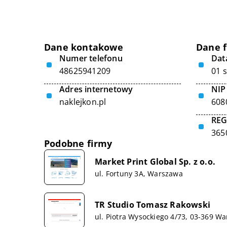
Dane kontakowe
Dane 
Numer telefonu
Data
48625941209
01 
Adres internetowy
NIP
naklejkon.pl
608
RE
365
Podobne firmy
Market Print Global Sp. z o.o.
ul. Fortuny 3A, Warszawa
TR Studio Tomasz Rakowski
ul. Piotra Wysockiego 4/73, 03-369 W