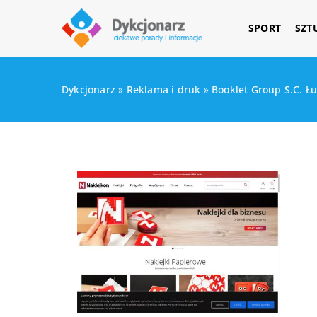
SPORT
SZT
Dykcjonarz
»
Reklama i druk
»
Booklet Group S.C. Ł