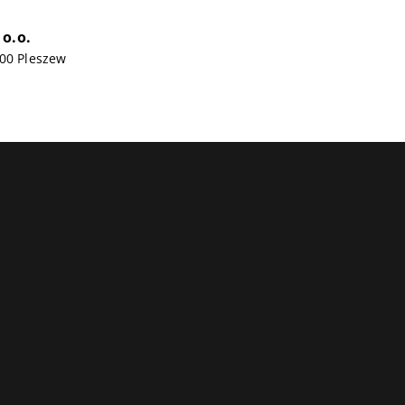
 o.o.
300 Pleszew