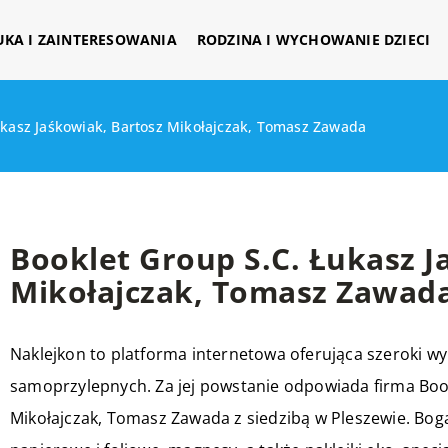
UKA I ZAINTERESOWANIA
RODZINA I WYCHOWANIE DZIECI
ukasz Jaśkowiak, Bartosz Mikołajczak, Tomasz Zawada
Booklet Group S.C. Łukasz J
Mikołajczak, Tomasz Zawad
Naklejkon
to platforma internetowa oferująca szeroki wyb
samoprzylepnych. Za jej powstanie odpowiada firma Book
Mikołajczak, Tomasz Zawada z siedzibą w Pleszewie. Boga