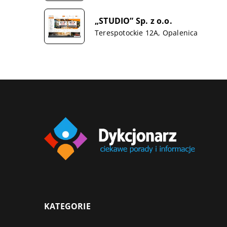
„STUDIO” Sp. z o.o.
Terespotockie 12A, Opalenica
KATEGORIE