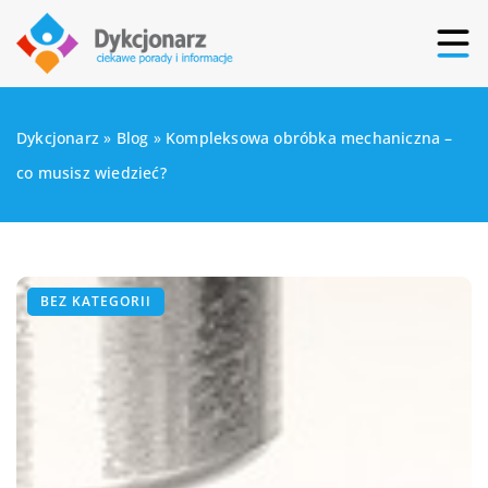
Dykcjonarz
»
Blog
»
Kompleksowa obróbka mechaniczna –
co musisz wiedzieć?
BEZ KATEGORII