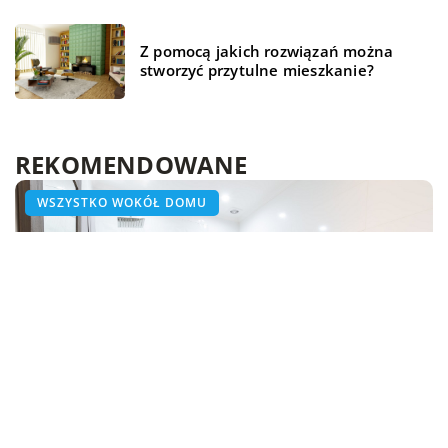
Z pomocą jakich rozwiązań można
stworzyć przytulne mieszkanie?
REKOMENDOWANE
WSZYSTKO WOKÓŁ DOMU
ZDROWE ŻYCIE
WSZYSTKO WOKÓŁ DOMU