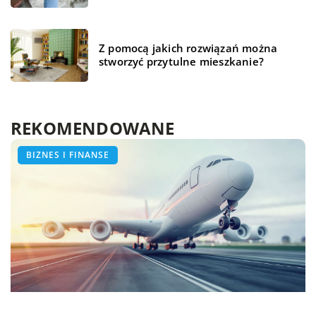
Z pomocą jakich rozwiązań można
stworzyć przytulne mieszkanie?
REKOMENDOWANE
WSZYSTKO WOKÓŁ DOMU
BIZNES I FINANSE
ŻYCIE I STYL