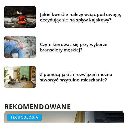
Jakie kwestie należy wziąć pod uwagę,
decydując się na spływ kajakowy?
Czym kierować się przy wyborze
bransolety męskiej?
Z pomocą jakich rozwiązań można
stworzyć przytulne mieszkanie?
REKOMENDOWANE
HOBBY I RELAKS/WYPOCZYNEK
ŻYCIE I STYL
TECHNOLOGIA