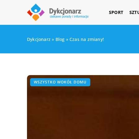
SPORT
SZT
Dykcjonarz
»
Blog
»
Czas na zmiany!
WSZYSTKO WOKÓŁ DOMU