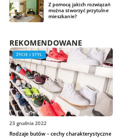
Z pomocą jakich rozwiązań
można stworzyć przytulne
mieszkanie?
REKOMENDOWANE
TECHNOLOGIA
ŻYCIE I STYL
ŻYCIE I STYL
23 grudnia 2022
11 lutego 2019
14 stycznia 2021
Rodzaje butów – cechy charakterystyczne
Londyn – w czym tkwi urok tego miasta?