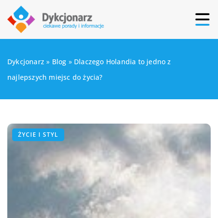
Dykcjonarz
»
Blog
»
Dlaczego Holandia to jedno z
najlepszych miejsc do życia?
ŻYCIE I STYL