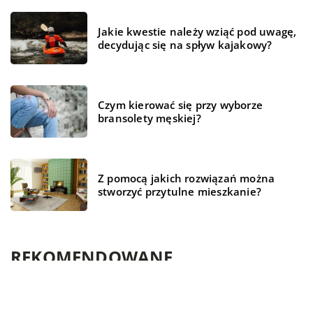
Jakie kwestie należy wziąć pod uwagę,
decydując się na spływ kajakowy?
Czym kierować się przy wyborze
bransolety męskiej?
Z pomocą jakich rozwiązań można
stworzyć przytulne mieszkanie?
REKOMENDOWANE
ŻYCIE I STYL
TECHNOLOGIA
BIZNES I FINANSE