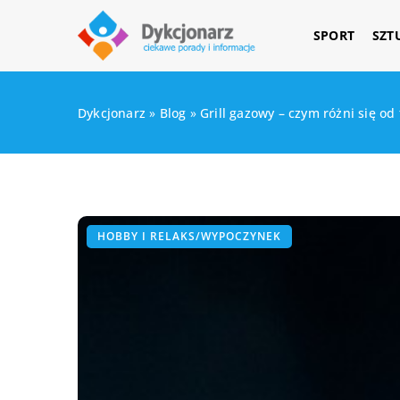
SPORT
SZT
Dykcjonarz
»
Blog
»
Grill gazowy – czym różni się od
HOBBY I RELAKS/WYPOCZYNEK