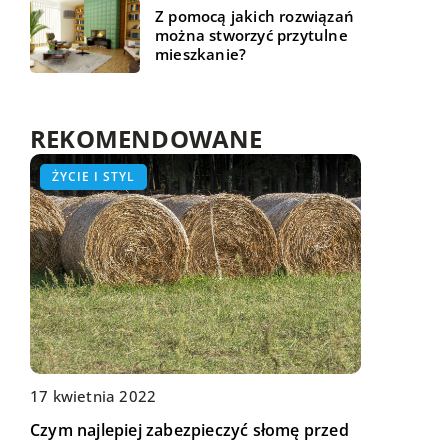
Z pomocą jakich rozwiązań
można stworzyć przytulne
mieszkanie?
REKOMENDOWANE
ŻYCIE I STYL
ŻYCIE I STYL
WSZYSTKO WOKÓŁ DOMU
28 lutego 2019
Drewniane czy metalowe – jakie meble
17 kwietnia 2022
05 stycznia 2019
wybrać do biura?
Czym najlepiej zabezpieczyć słomę przed
Jak zaprojektować pokój nastolatka?