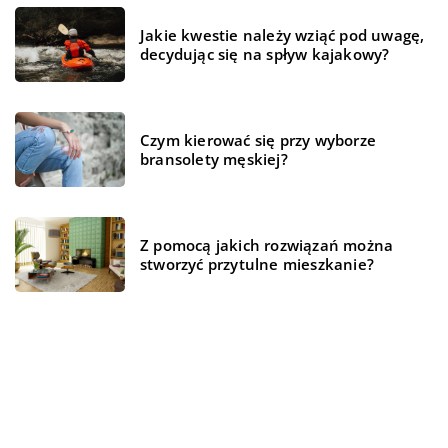
Jakie kwestie należy wziąć pod uwagę,
decydując się na spływ kajakowy?
Czym kierować się przy wyborze
bransolety męskiej?
Z pomocą jakich rozwiązań można
stworzyć przytulne mieszkanie?
REKOMENDOWANE
ŻYCIE I STYL
ŻYCIE I STYL
TECHNOLOGIA