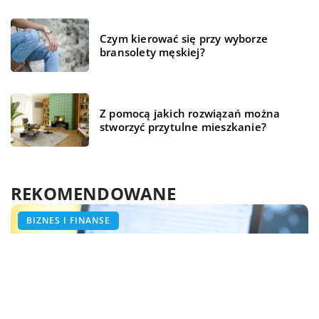
Czym kierować się przy wyborze
bransolety męskiej?
Z pomocą jakich rozwiązań można
stworzyć przytulne mieszkanie?
REKOMENDOWANE
ŻYCIE I STYL
TECHNOLOGIA
BIZNES I FINANSE