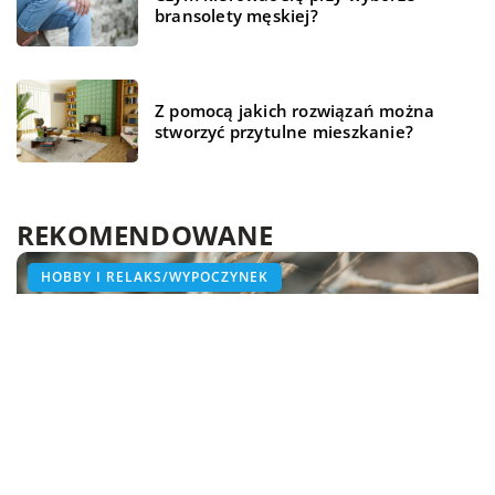
bransolety męskiej?
Z pomocą jakich rozwiązań można
stworzyć przytulne mieszkanie?
REKOMENDOWANE
ŻYCIE I STYL
HOBBY I RELAKS/WYPOCZYNEK
HOBBY I RELAKS/WYPOCZYNEK