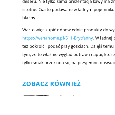
deseru. Nie tylko sama prezentacja kawy ma zn
istotne. Ciasto podawane w ładnym pojemniku 
blachy.
Warto więc kupić odpowiednie produkty do wypi
https://wenahome.pl/511-Brytfanny
. W ładnej
też pokroić i podać przy gościach. Dzięki tem
tym, że to właśnie wygląd potraw i napoi, któr
tylko smak przekłada się na przyjemne doświad
ZOBACZ RÓWNIEŻ
15 listopada 2022
Podstawowe wyposażenie
każdej sprawnej łazienki w d