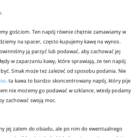
s
ujemy gościom. Ten napój równie chętnie zamawiamy w
 idziemy na spacer, często kupujemy kawę na wynos.
powinniśmy ją parzyć lub podawać, aby zachować jej
ędy w zaparzaniu kawy, które sprawiają, że ten napój
y być. Smak może też zależeć od sposobu podania. Nie
sso
. ta kawa to bardzo skoncentrowany napój, który pije
 zatem nie możemy go podawać w szklance, wtedy podamy
 aby zachować swoją moc.
emy jej zatem do obiadu, ale po nim do ewentualnego