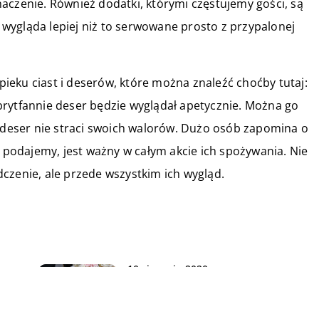
aczenie. Również dodatki, którymi częstujemy gości, są
wygląda lepiej niż to serwowane prosto z przypalonej
eku ciast i deserów, które można znaleźć choćby tutaj:
 brytfannie deser będzie wyglądał apetycznie. Można go
u deser nie straci swoich walorów. Dużo osób zapomina o
e podajemy, jest ważny w całym akcie ich spożywania. Nie
czenie, ale przede wszystkim ich wygląd.
10 sierpnia 2020
Organizacja kameralnego
omu
przyjęcia dla rodziny krok po
kroku