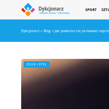
SPORT
SZT
Dykcjonarz
»
Blog
»
Jak powinno się serwować espre
ŻYCIE I STYL