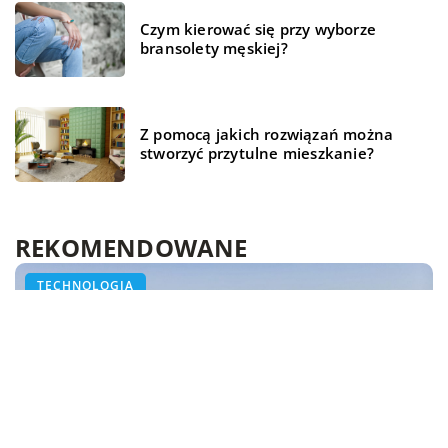
Czym kierować się przy wyborze
bransolety męskiej?
Z pomocą jakich rozwiązań można
stworzyć przytulne mieszkanie?
REKOMENDOWANE
BIZNES I FINANSE
BEZ KATEGORII
TECHNOLOGIA