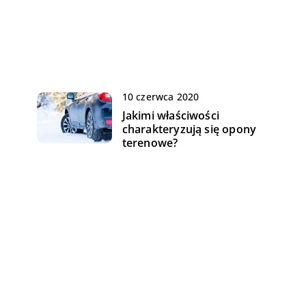
10 czerwca 2020
Jakimi właściwości
charakteryzują się opony
terenowe?
23 sierpnia 2018
Jak dbać o czystość w warsztacie
meblarskim
19 czerwca 2019
Efekty regularnego serwisowania
wózków widłowych