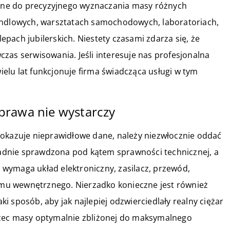
ne do precyzyjnego wyznaczania masy różnych
andlowych, warsztatach samochodowych, laboratoriach,
pach jubilerskich. Niestety czasami zdarza się, że
zas serwisowania. Jeśli interesuje nas profesjonalna
ielu lat funkcjonuje firma świadcząca usługi w tym
prawa nie wystarczy
pokazuje nieprawidłowe dane, należy niezwłocznie oddać
kładnie sprawdzona pod kątem sprawności technicznej, a
wymaga układ elektroniczny, zasilacz, przewód,
mu wewnętrznego. Nierzadko konieczne jest również
aki sposób, aby jak najlepiej odzwierciedlały realny ciężar
rzec masy optymalnie zbliżonej do maksymalnego