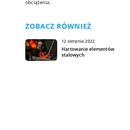
obciążenia.
ZOBACZ RÓWNIEŻ
12 sierpnia 2022
Hartowanie elementów
stalowych
11 października 2022
Jakie są rodzaje
potencjometrów?
26 sierpnia 2021
W jakim celu stosuje się
urządzenia diagnostyczne w
pojazdach transportowych?