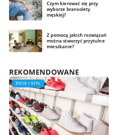
Czym kierować się przy
wyborze bransolety
męskiej?
Z pomocą jakich rozwiązań
można stworzyć przytulne
mieszkanie?
REKOMENDOWANE
ŻYCIE I STYL
ŻYCIE I STYL
WSZYSTKO WOKÓŁ DOMU