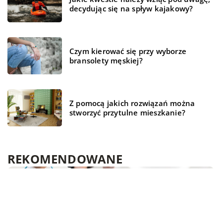
decydując się na spływ kajakowy?
Czym kierować się przy wyborze
bransolety męskiej?
Z pomocą jakich rozwiązań można
stworzyć przytulne mieszkanie?
REKOMENDOWANE
TECHNOLOGIA
ZDROWE ŻYCIE
ZDROWE ŻYCIE