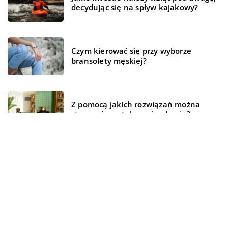
decydując się na spływ kajakowy?
Czym kierować się przy wyborze
bransolety męskiej?
Z pomocą jakich rozwiązań można
stworzyć przytulne mieszkanie?
REKOMENDOWANE
HOBBY I RELAKS/WYPOCZYNEK
WSZYSTKO WOKÓŁ DOMU
BIZNES I FINANSE