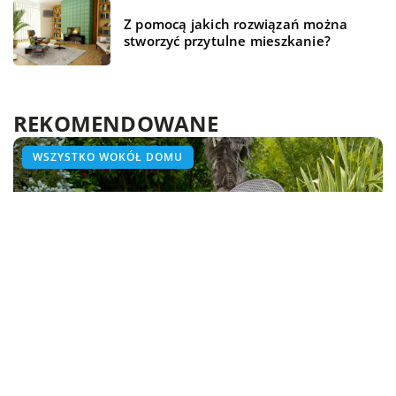
Z pomocą jakich rozwiązań można
stworzyć przytulne mieszkanie?
REKOMENDOWANE
ŻYCIE I STYL
ZDROWE ŻYCIE
WSZYSTKO WOKÓŁ DOMU